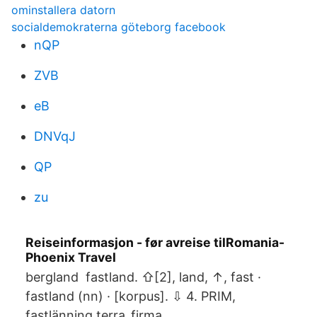
ominstallera datorn
socialdemokraterna göteborg facebook
nQP
ZVB
eB
DNVqJ
QP
zu
Reiseinformasjon - før avreise tilRomania-
Phoenix Travel
bergland fastland. ⇧[2], land, ↑, fast ·
fastland (nn) · [korpus]. ⇩ 4. PRIM,
fastlänning terra_firma.