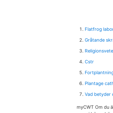
Flatfrog labo
Gråtande skr
Religionsvete
Cstr
Fortplantning
Plantage cat
Vad betyder 
myCWT Om du är k