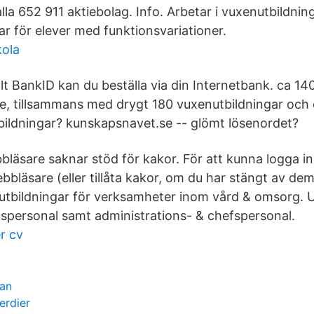
lla 652 911 aktiebolag. Info. Arbetar i vuxenutbildnin
r för elever med funktionsvariationer.
kola
t BankID kan du beställa via din Internetbank. ca 1
ge, tillsammans med drygt 180 vuxenutbildningar och
ildningar? kunskapsnavet.se -- glömt lösenordet?
bläsare saknar stöd för kakor. För att kunna logga i
bläsare (eller tillåta kakor, om du har stängt av dem
bildningar för verksamheter inom vård & omsorg. U
spersonal samt administrations- & chefspersonal.
r cv
san
erdier