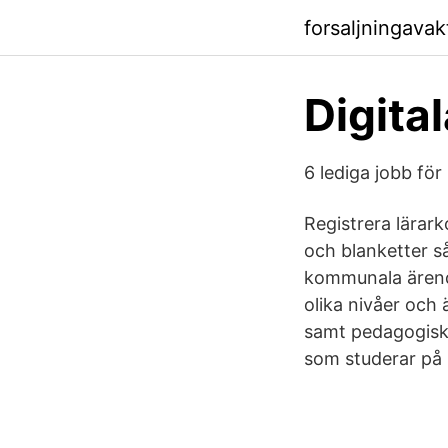
forsaljningava
Digita
6 lediga jobb fö
Registrera lärark
och blanketter så
kommunala ärend
olika nivåer och 
samt pedagogiskt 
som studerar på G