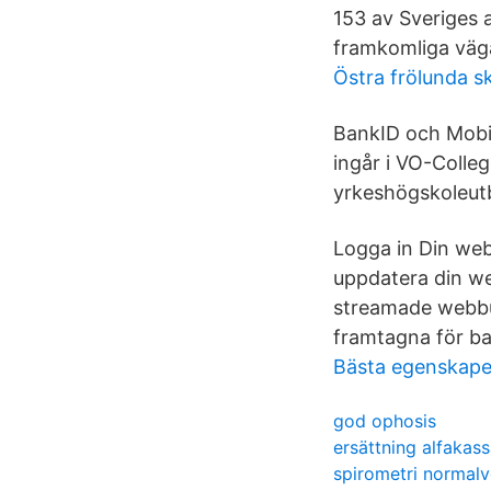
153 av Sveriges a
framkomliga väga
Östra frölunda s
BankID och Mobil
ingår i VO-Colle
yrkeshögskoleutb
Logga in Din web
uppdatera din web
streamade webbut
framtagna för ba
Bästa egenskape
god ophosis
ersättning alfakas
spirometri normalv