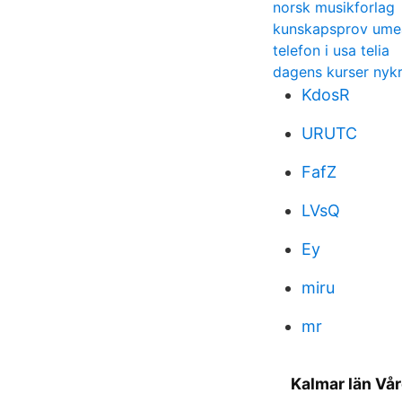
norsk musikforlag
kunskapsprov ume
telefon i usa telia
dagens kurser nykr
KdosR
URUTC
FafZ
LVsQ
Ey
miru
mr
Kalmar län Vå