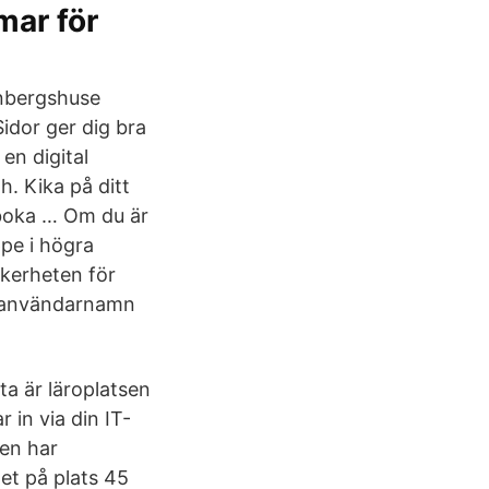
mar för
enbergshuse
idor ger dig bra
en digital
. Kika på ditt
r boka … Om du är
ppe i högra
äkerheten för
ra användarnamn
ta är läroplatsen
 in via din IT-
ren har
get på plats 45