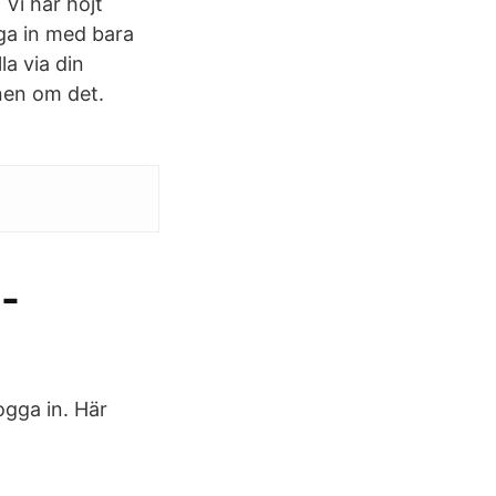
Vi har höjt
gga in med bara
a via din
nen om det.
 -
gga in. Här