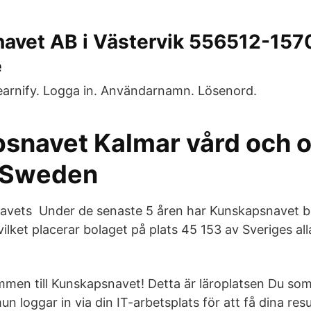
avet AB i Västervik 556512-1570
e
earnify. Logga in. Användarnamn. Lösenord.
snavet Kalmar vård och 
 Sweden
vets Under de senaste 5 åren har Kunskapsnavet beta
vilket placerar bolaget på plats 45 153 av Sveriges al
mmen till Kunskapsnavet! Detta är läroplatsen Du som 
 loggar in via din IT-arbetsplats för att få dina resu