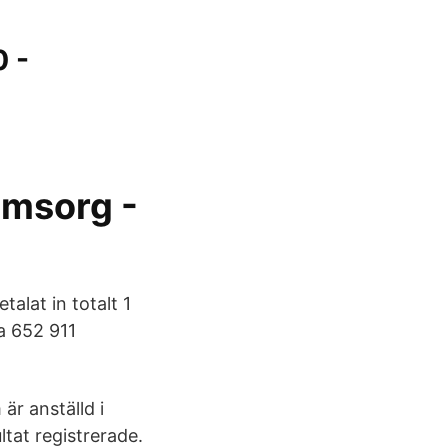
 -
omsorg -
lat in totalt 1
la 652 911
är anställd i
ltat registrerade.