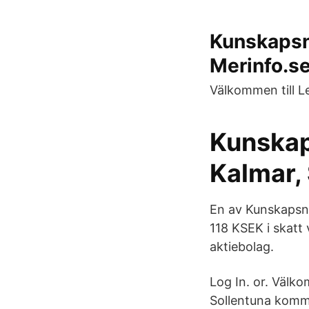
Kunskapsn
Merinfo.s
Välkommen till L
Kunskap
Kalmar,
En av Kunskapsna
118 KSEK i skatt 
aktiebolag.
Log In. or. Välko
Sollentuna kommun