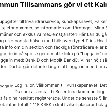
mmun Tillsammans gör vi ett Kal
ppgifter till Invandrarservice, Kunskapsnavet, Falk
telefonnummer, se information om företaget. Mina S
örmåner och exklusiva medlemstjänster! Här kan du gå 
g eller boosta hälsan med hälsoverktyget Prius Health
itta info om din sektion och fackliga företrädare elle
gar du in på spp.se genom att klicka på "Logga in" u
ogga in med: BankID och Mobilt BankID. Vi har höjt s
idor. Därför går det inte längre att logga in med ba
Log In. or. Välkommen till Kunskapsnavet! Det
Du som är anställd i Sollentuna kommun loggar
tt få dina resultat registrerade. Under de senaste 5 å
alat in totalt 1 118 KSEK i skatt vilket placerar bola