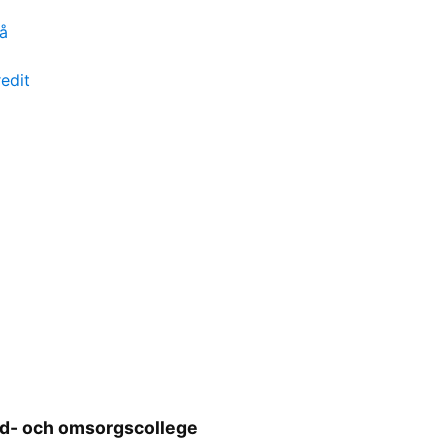
å
edit
rd- och omsorgscollege