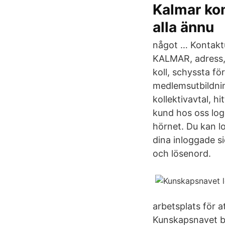
Kalmar ko
alla ännu
något … Kontaktu
KALMAR, adress, 
koll, schyssta f
medlemsutbildnin
kollektivavtal, h
kund hos oss log
hörnet. Du kan l
dina inloggade s
och lösenord.
arbetsplats för a
Kunskapsnavet bet