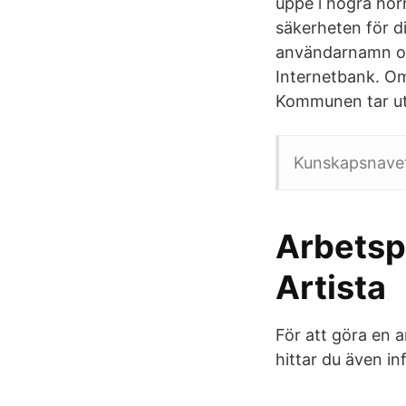
uppe i högra hör
säkerheten för di
användarnamn och
Internetbank. Om
Kommunen tar ut
Kunskapsnavet
Arbetspr
Artista
För att göra en 
hittar du även i