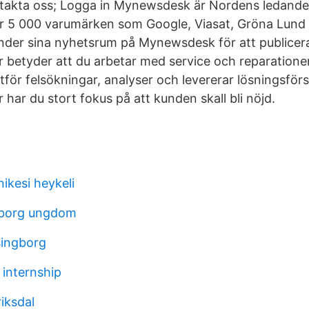
ntakta oss; Logga in Mynewsdesk är Nordens ledande 
ver 5 000 varumärken som Google, Viasat, Gröna Lund
der sina nyhetsrum på Mynewsdesk för att publicer
r betyder att du arbetar med service och reparationer
för felsökningar, analyser och levererar lösningsförsl
 har du stort fokus på att kunden skall bli nöjd.
ikesi heykeli
gborg ungdom
singborg
 internship
iksdal