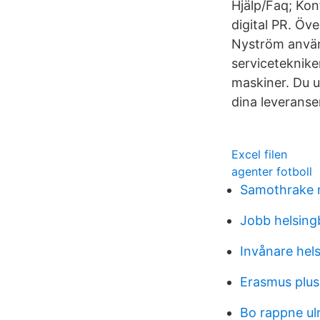
Hjälp/Faq; Ko
digital PR. Ö
Nyström använ
serviceteknike
maskiner. Du ut
dina leveranser
Excel filen
agenter fotboll
Samothrake n
Jobb helsin
Invånare hel
Erasmus plus
Bo rappne ulr