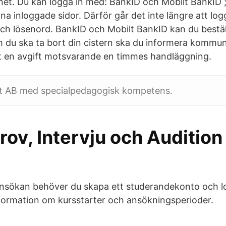
net. Du kan logga in med: BankID och Mobilt BankID ; 
na inloggade sidor. Därför går det inte längre att lo
 lösenord. BankID och Mobilt BankID kan du beställ
 du ska ta bort din cistern ska du informera kommu
 en avgift motsvarande en timmes handläggning.
 AB med specialpedagogisk kompetens.
ov, Intervju och Audition
ansökan behöver du skapa ett studerandekonto och lo
nformation om kursstarter och ansökningsperioder.