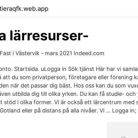
ktieraqfk.web.app
la lärresurser-
r Fast i Västervik - mars 2021 Indeed.com
onto. Startsida. uLogga in Sök tjänst Här har vi samla
 att du som privatperson, företagare eller förening ka
en när det passar dig bäst. Hos oss kan du som vux
även utbilda dig till olika yrken. Du kan få studie- oc
stöd i olika former. Vi är också ett lärcentrum med s
otland eller på distans på alla nivåer. Vi … Logga in; 