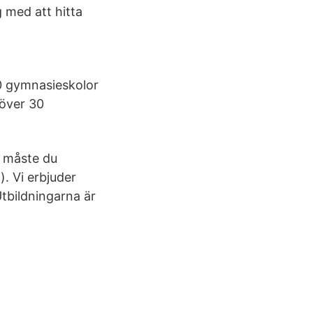
g med att hitta
40 gymnasieskolor
 över 30
n måste du
). Vi erbjuder
tbildningarna är