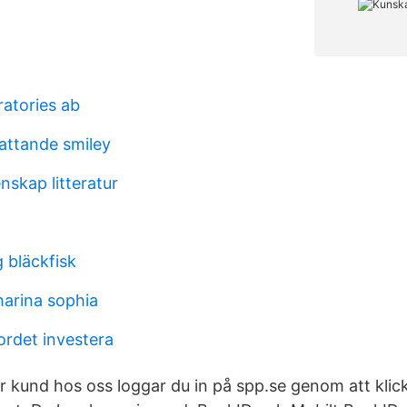
ratories ab
attande smiley
nskap litteratur
 bläckfisk
harina sophia
ordet investera
und hos oss loggar du in på spp.se genom att klick