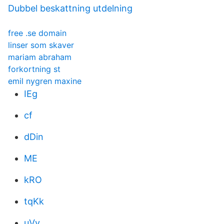
Dubbel beskattning utdelning
free .se domain
linser som skaver
mariam abraham
forkortning st
emil nygren maxine
IEg
cf
dDin
ME
kRO
tqKk
uVy