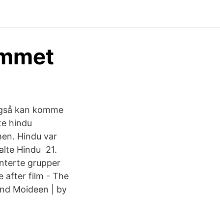
ummet
 også kan komme
te hindu
en. Hindu var
alte Hindu 21.
enterte grupper
 after film - The
and Moideen | by