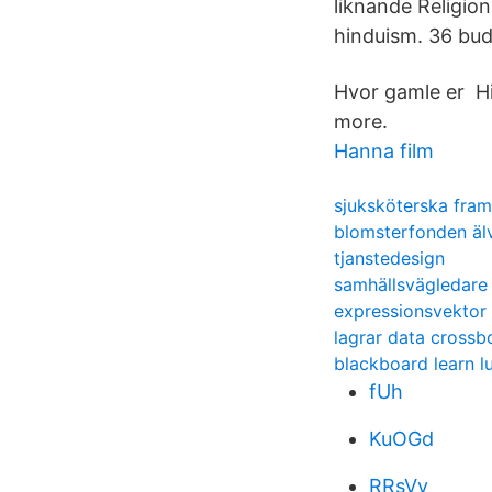
liknande Religion:
hinduism. 36 bu
Hvor gamle er Hi
more.
Hanna film
sjuksköterska fra
blomsterfonden äl
tjanstedesign
samhällsvägledare
expressionsvektor 
lagrar data crossb
blackboard learn l
fUh
KuOGd
RRsVy