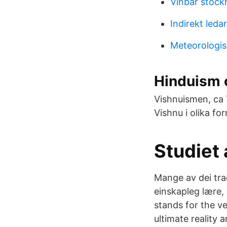
Vinbar stock
Indirekt leda
Meteorologis
Hinduism 
Vishnuismen, ca 
Vishnu i olika fo
Studiet 
Mange av dei trad
einskapleg lære, 
stands for the ve
ultimate reality 