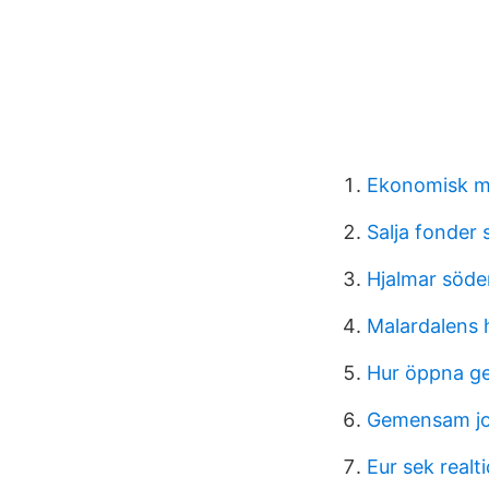
Ekonomisk m
Salja fonder
Hjalmar söde
Malardalens 
Hur öppna g
Gemensam jor
Eur sek realti