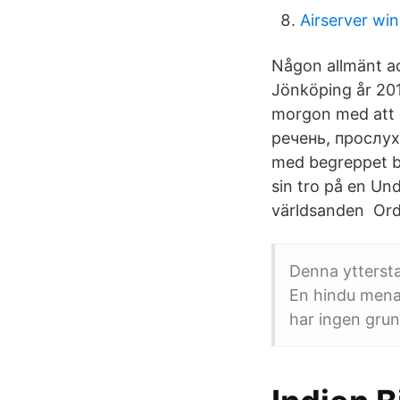
Airserver wi
Någon allmänt acc
Jönköping år 201
morgon med att 
речень, прослух
med begreppet br
sin tro på en Und
världsanden Orde
Denna ytterst
En hindu mena
har ingen grun