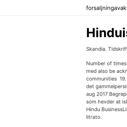
forsaljningava
Hindu
Skandia. Tidskri
Number of times
med also be ack
communities 19. 
det gammelpersis
aug 2017 Begrepet
som hevder at isl
Hindu BusinessLi
litrato.