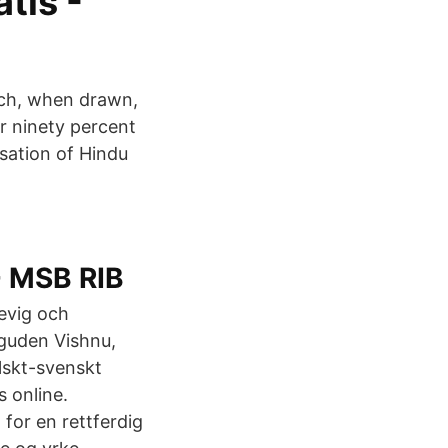
atis -
hich, when drawn,
r ninety percent
lisation of Hindu
- MSB RIB
evig och
 guden Vishnu,
lskt-svenskt
s online.
for en rettferdig