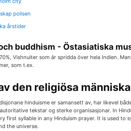
holm city
rskap polisen
ka årstider
och buddhism - Östasiatiska mu
70%, Vishnuiter som är spridda över hela Indien. Man 
rmer, som t.ex.
av den religiösa människa
isjonane hinduisme er samansett av, har likevel både s
autoritative tekstar og sterke organisasjonar. In Hin
ry first syllable in any Hinduism prayer. It is used to 
and the universe.