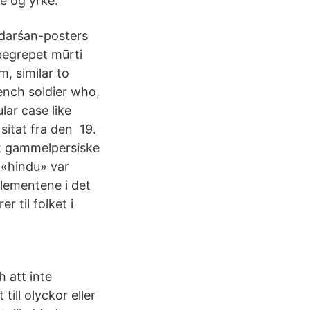
e og yrke.
 darśan-posters
 begrepet mūrti
, similar to
ench soldier who,
ular case like
sitat fra den 19.
et gammelpersiske
 «hindu» var
elementene i det
 til folket i
h att inte
ill olyckor eller