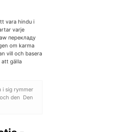
tt vara hindu i
rtar varje
law перекладу
agen om karma
n vill och basera
att gäIla
 i sig rymmer
r och den Den