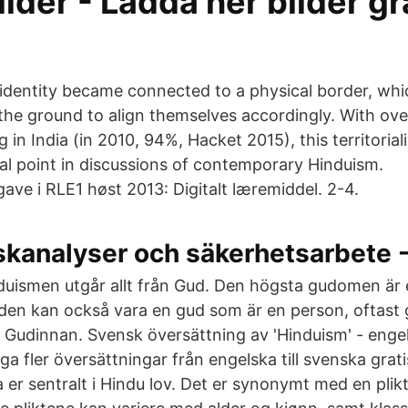
ilder - Ladda ner bilder gr
us identity became connected to a physical border, w
the ground to align themselves accordingly. With ove
ng in India (in 2010, 94%, Hacket 2015), this territoria
cial point in discussions of contemporary Hinduism.
ve i RLE1 høst 2013: Digitalt læremiddel. 2-4.
iskanalyser och säkerhetsarbete 
nduismen utgår allt från Gud. Den högsta gudomen är 
den kan också vara en gud som är en person, oftast
r Gudinnan. Svensk översättning av 'Hinduism' - enge
 fler översättningar från engelska till svenska grati
r sentralt i Hindu lov. Det er synonymt med en plikt 