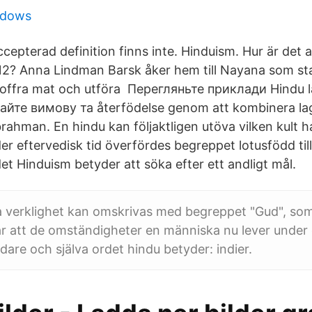
ndows
epterad definition finns inte. Hinduism. Hur är det a
2? Anna Lindman Barsk åker hem till Nayana som sta
offra mat och utföra Перегляньте приклади Hindu 
айте вимову та återfödelse genom att kombinera l
ahman. En hindu kan följaktligen utöva vilken kult ha
er eftervedisk tid överfördes begreppet lotusfödd till 
t Hinduism betyder att söka efter ett andligt mål.
a verklighet kan omskrivas med begreppet "Gud", som
r att de omständigheter en människa nu lever unde
dare och själva ordet hindu betyder: indier.