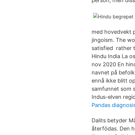
person, men diss
med hovedvekt på
jingoism. The wo
satisfied rather t
Hindu India La o
nov 2020 En hind
navnet på befolk
ennå ikke blitt 
samfunnet som sen
Indus-elven regio
Pandas diagnosi
Dalits betyder Må
återfödas. Den h