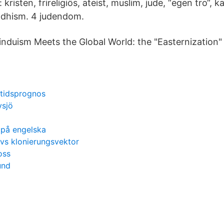
 kristen, frireligiös, ateist, muslim, jude, “egen tro“, ka
ddhism. 4 judendom.
nduism Meets the Global World: the "Easternization"
mtidsprognos
vsjö
 på engelska
vs klonierungsvektor
oss
und