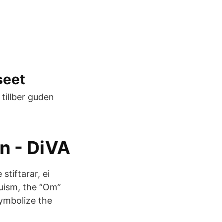
seet
tillber guden
n - DiVA
tiftarar, ei
duism, the “Om”
symbolize the