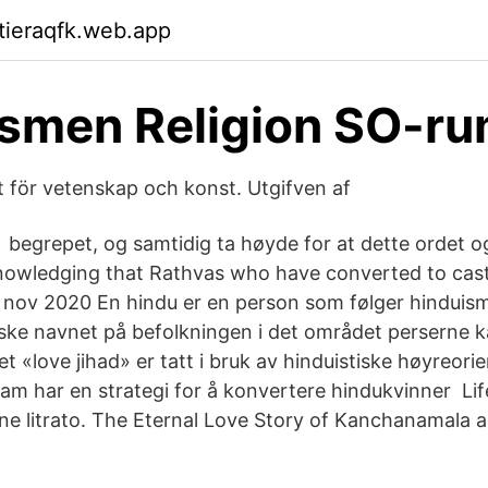
ktieraqfk.web.app
ismen Religion SO-r
ft för vetenskap och konst. Utgifven af
 begrepet, og samtidig ta høyde for at dette ordet
nowledging that Rathvas who have converted to cas
nov 2020 En hindu er en person som følger hinduism
ke navnet på befolkningen i det området perserne k
 «love jihad» er tatt i bruk av hinduistiske høyreori
am har en strategi for å konvertere hindukvinner Life
ne litrato. The Eternal Love Story of Kanchanamala 