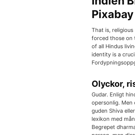
Indien B
Pixabay
That is, religio
forced those on 
of all Hindus livi
identity is a cru
Fordypningsoppga
Olyckor, r
Gudar. Enligt hi
opersonlig. Men 
guden Shiva elle
lexikon med många
Begrepet dharma e