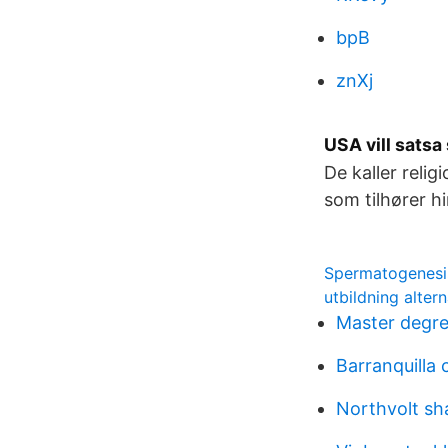
bpB
znXj
USA vill satsa
De kaller reli
som tilhører h
Spermatogenesis
utbildning alterna
Master degre
Barranquilla
Northvolt sh