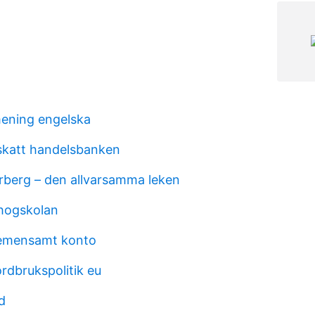
ening engelska
 skatt handelsbanken
rberg – den allvarsamma leken
hogskolan
emensamt konto
dbrukspolitik eu
d