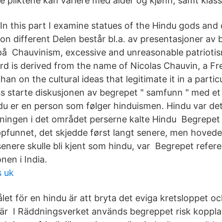
e pliktene kan variere med alder og kjønn, samt klass
In this part I examine statues of the Hindu gods and
on different Delen består bl.a. av presentasjoner av
 Chauvinism, excessive and unreasonable patriotism
rd is derived from the name of Nicolas Chauvin, a Fr
han on the cultural ideas that legitimate it in a partic
ss starte diskusjonen av begrepet " samfunn " med et 
u er en person som følger hinduismen. Hindu var d
ningen i det området perserne kalte Hindu Begrepet
oppfunnet, det skjedde først langt senere, men hoved
ere skulle bli kjent som hindu, var Begrepet refererer
nen i India.
s uk
let för en hindu är att bryta det eviga kretsloppet oc
är I Räddningsverket används begreppet risk kopplat t