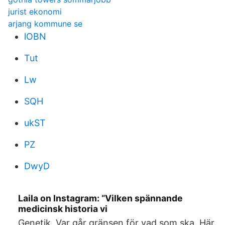
jurist ekonomi
arjang kommune se
lOBN
Tut
Lw
SQH
ukST
PZ
DwyD
Laila on Instagram: “Vilken spännande
medicinsk historia vi
Genetik. Var går gränsen för vad som ska Här